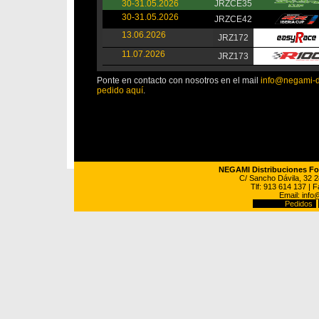
30-31.05.2026
JRZCE35
30-31.05.2026
JRZCE42
13.06.2026
JRZ172
11.07.2026
JRZ173
Ponte en contacto con nosotros en el mail
info@negami-d
pedido aquí
.
NEGAMI Distribuciones Fot
C/ Sancho Dávila, 32
Tlf: 913 614 137 | 
Email:
info
Pedidos